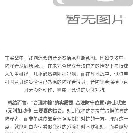
在实战中，裁判还会结合比赛情境判断意图。例如快攻中，
防守者从后场回追，在未完全建立合法位置的情况下与持球
人发生碰撞，几乎必然判阻挡犯规；而在阵地战中，低位单
打时背身球员倚住已站稳的防守者转身，若防守者保持垂直
且无额外动作，则属于允许的身体对抗。
总结而言，“合理冲撞”的实质是“合法防守位置+静止状态
+无附加动作”三要素的结合
。规则保护的是提前占据位置的
防守者，而非单纯依靠身体强度制造对抗的一方。理解这一
点，就能明白为何看似激烈的碰撞有时不吹犯规，而看似轻