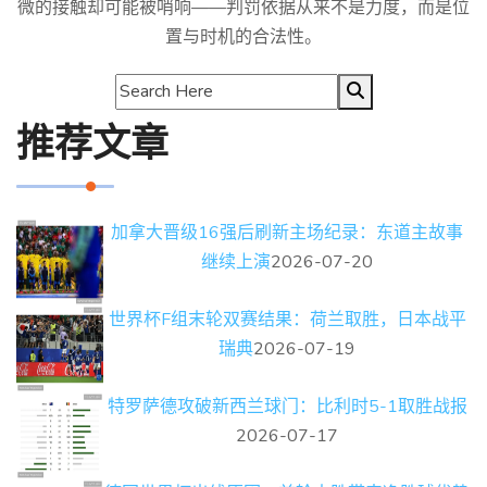
微的接触却可能被哨响——判罚依据从来不是力度，而是位
置与时机的合法性。
推荐文章
加拿大晋级16强后刷新主场纪录：东道主故事
继续上演
2026-07-20
世界杯F组末轮双赛结果：荷兰取胜，日本战平
瑞典
2026-07-19
特罗萨德攻破新西兰球门：比利时5-1取胜战报
2026-07-17