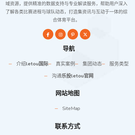
域资源，提供精准的数据支持与专业解读服务，帮助用户深入
了解各类比赛进程与球队动态，打造集资讯与互动于一体的综
合体育平台。
导航
介绍
letou国际
真实案例
集团动态
服务类型
沟通
乐投letou官网
网站地图
SiteMap
联系方式