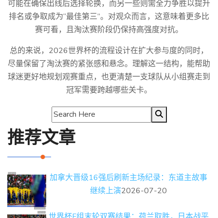
可能在确保出线后选择轮换，而另一些则需全力争胜以提升
排名或争取成为“最佳第三”。对观众而言，这意味着更多比
赛可看，且淘汰赛阶段仍保持高强度对抗。
总的来说，2026世界杯的流程设计在扩大参与度的同时，
尽量保留了淘汰赛的紧张感和悬念。理解这一结构，能帮助
球迷更好地规划观赛重点，也更清楚一支球队从小组赛走到
冠军需要跨越哪些关卡。
推荐文章
加拿大晋级16强后刷新主场纪录：东道主故事
继续上演
2026-07-20
世界杯F组末轮双赛结果：荷兰取胜，日本战平