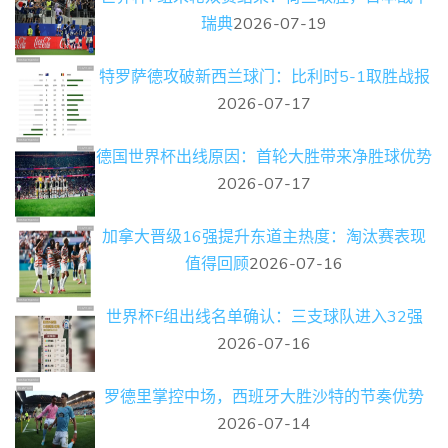
瑞典
2026-07-19
特罗萨德攻破新西兰球门：比利时5-1取胜战报
2026-07-17
德国世界杯出线原因：首轮大胜带来净胜球优势
2026-07-17
加拿大晋级16强提升东道主热度：淘汰赛表现
值得回顾
2026-07-16
世界杯F组出线名单确认：三支球队进入32强
2026-07-16
罗德里掌控中场，西班牙大胜沙特的节奏优势
2026-07-14