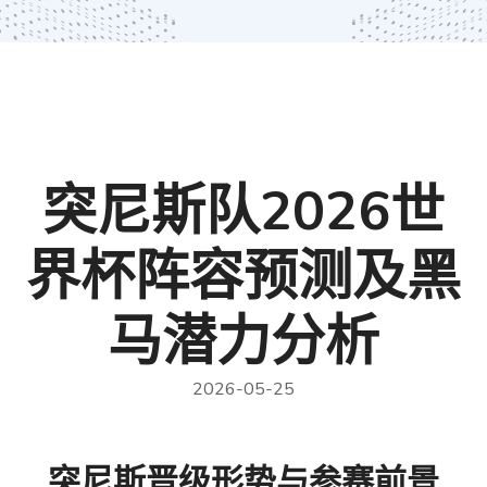
突尼斯队2026世
界杯阵容预测及黑
马潜力分析
2026-05-25
突尼斯晋级形势与参赛前景