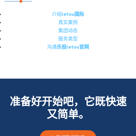
介绍
letou国际
真实案例
集团动态
服务类型
沟通
乐投letou官网
准备好开始吧，它既快速
又简单。