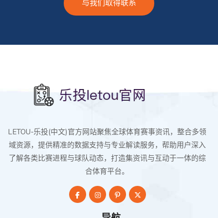
与我们取得联系
LETOU-乐投(中文)官方网站聚焦全球体育赛事资讯，整合多领
域资源，提供精准的数据支持与专业解读服务，帮助用户深入
了解各类比赛进程与球队动态，打造集资讯与互动于一体的综
合体育平台。