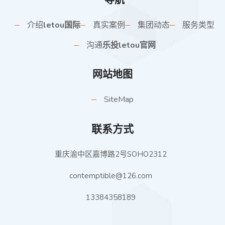
导航
介绍
letou国际
真实案例
集团动态
服务类型
沟通
乐投letou官网
网站地图
SiteMap
联系方式
重庆渝中区嘉博路2号SOHO2312
contemptible@126.com
13384358189