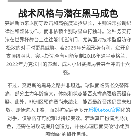
战术风格与潜在黑马成色
突尼斯历来以防守反击和高强度逼抢见长，主帅通常强调纪
律性和整体协作，而非依赖个别球星单打独斗。这种务实打
法在世界杯舞台上往往能制造冷门，尤其面对技术型但防守
松散的对手时更具威胁。若2026年分组形势有利，避开多
支顶级强队，突尼斯完全有可能复制2018年逼平英格兰、
2022年力克法国的表现，成为小组赛搅局者甚至冲击十六
强。
不过，突尼斯的黑马之路并非坦途。球队面临新老交替阵
痛，部分主力年龄偏大，体能和状态能否支撑高强度赛程存
疑。此外，非洲区预选赛尚未结束，能否最终晋级仍是未知
数。即便进入正赛，面对扩军后更多元
乐投letou官网
化的
对手，仅靠防守可能难以持续奏效。若想真正扮演黑马角
色，还需在进攻端提升创造力，并在心理层面突破“小组赛
即巅峰”的惯性思维。