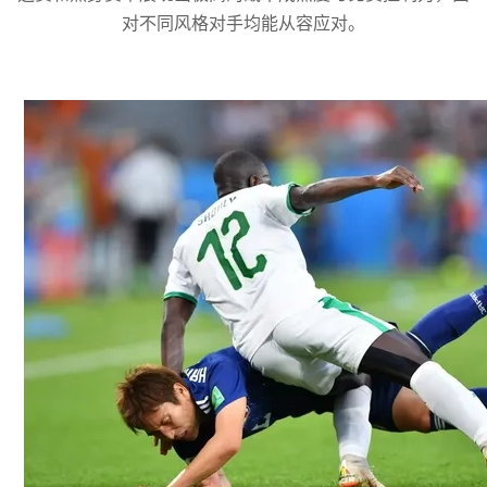
对不同风格对手均能从容应对。