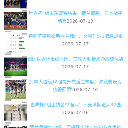
世界杯F组末轮双赛结果：荷兰取胜，日本战平
瑞典
2026-07-19
特罗萨德攻破新西兰球门：比利时5-1取胜战报
2026-07-17
德国世界杯出线原因：首轮大胜带来净胜球优势
2026-07-17
加拿大晋级16强提升东道主热度：淘汰赛表现
值得回顾
2026-07-16
世界杯F组出线名单确认：三支球队进入32强
2026-07-16
罗德里掌控中场，西班牙大胜沙特的节奏优势