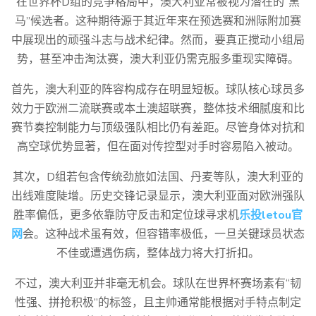
在世界杯D组的竞争格局中，澳大利亚常被视为潜在的“黑
马”候选者。这种期待源于其近年来在预选赛和洲际附加赛
中展现出的顽强斗志与战术纪律。然而，要真正搅动小组局
势，甚至冲击淘汰赛，澳大利亚仍需克服多重现实障碍。
首先，澳大利亚的阵容构成存在明显短板。球队核心球员多
效力于欧洲二流联赛或本土澳超联赛，整体技术细腻度和比
赛节奏控制能力与顶级强队相比仍有差距。尽管身体对抗和
高空球优势显著，但在面对传控型对手时容易陷入被动。
其次，D组若包含传统劲旅如法国、丹麦等队，澳大利亚的
出线难度陡增。历史交锋记录显示，澳大利亚面对欧洲强队
胜率偏低，更多依靠防守反击和定位球寻求机
乐投letou官
网
会。这种战术虽有效，但容错率极低，一旦关键球员状态
不佳或遭遇伤病，整体战力将大打折扣。
不过，澳大利亚并非毫无机会。球队在世界杯赛场素有“韧
性强、拼抢积极”的标签，且主帅通常能根据对手特点制定