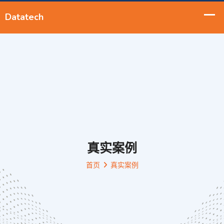
真实案例
首页
真实案例