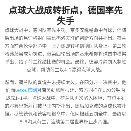
点球大战成转折点，德国率先
失手
点球大战中，德国队率先主罚。京多安稳稳命中首球，但随
后出场的吕迪格射门被比杰洛夫准确判断方向并扑出。荷兰
方面前两轮全部命中，压力随即转移到德国队身上。第三轮
哈弗茨虽成功罚进，但第四轮出场的基米希却将球击中横梁
弹出，给了荷兰终结比赛的机会。最终，德容冷静罚入制胜
点球，帮助荷兰以4-2赢得点球大战。
然而，荷兰队的喜悦并未持续太久。在四分之一决赛中，他
们面
letou官网
对南美劲旅阿根廷，双方同样在120分钟内
战成1-1平。点球大战中，荷兰队再次陷入困境：首位主罚
的邓弗里斯射门被马丁内斯扑出，随后加克波的点球也被扑
挡。尽管德佩和德容相继命中，但阿根廷五罚全中，最终以
5-3淘汰荷兰，连续第二届世界杯止步八强。