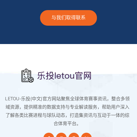
与我们取得联系
LETOU-乐投(中文)官方网站聚焦全球体育赛事资讯，整合多领
域资源，提供精准的数据支持与专业解读服务，帮助用户深入
了解各类比赛进程与球队动态，打造集资讯与互动于一体的综
合体育平台。