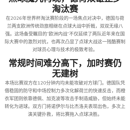
淘汰赛
在2026年世界杯淘汰赛阶段的一场焦点对决中，德国与荷
兰两支欧洲传统劲旅相继在点球大战中折戟，双双无缘八
强。这场备受瞩目的“欧洲内战”不仅延续了两队近年来在国
际大赛中的激烈对抗，也再次凸显了点球大战这一残酷赛制
对球员心理与技术的极致考验。
常规时间难分高下，加时赛仍
无建树
本场比赛双方在120分钟内均未能攻破对方球门。德国队凭
借稳固的防守和中场控制力多次化解荷兰的快速反击，而橙
衣军团则依靠德佩、加克波等攻击手制造威胁，但始终未能
转化为进球。双方门将诺伊尔与比杰洛夫表现出色，多次上
演关键扑救，将比赛拖入点球决胜。