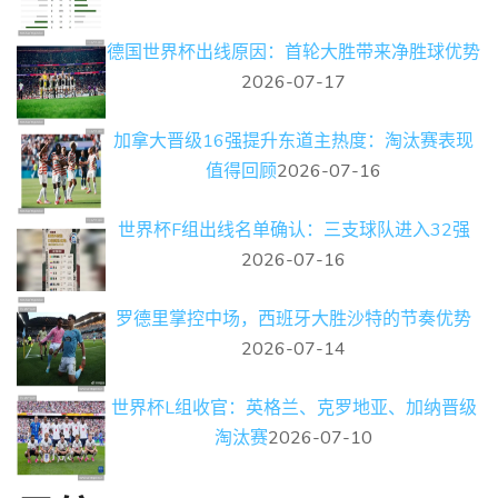
德国世界杯出线原因：首轮大胜带来净胜球优势
2026-07-17
加拿大晋级16强提升东道主热度：淘汰赛表现
值得回顾
2026-07-16
世界杯F组出线名单确认：三支球队进入32强
2026-07-16
罗德里掌控中场，西班牙大胜沙特的节奏优势
2026-07-14
世界杯L组收官：英格兰、克罗地亚、加纳晋级
淘汰赛
2026-07-10