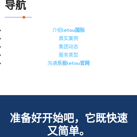
导航
介绍
letou国际
真实案例
集团动态
服务类型
沟通
乐投letou官网
准备好开始吧，它既快速
又简单。