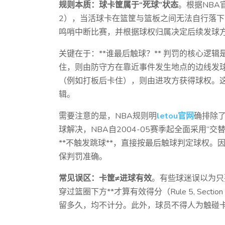
规则本质：球卡筐属于“死球”状态
。根据NBA官方规
2），当活球卡在篮筐与篮板之间无法自行落
鸣哨中断比赛，并根据球权归属决定后续发球
关键在于：**谁最后触球？** 判罚的核心逻
住，则由防守方在靠近事件发生地点的边线发
（例如打板后卡住），则由进攻方获得球权。这
辑。
需要注意的是，NBA规则明
letou官网
确排除了
球解决，NBA自2004-05赛季起全面采用
**不触发跳球**，直接按最后触球判定球权
保判罚准确。
常见误区：卡筐≠进球有效
。有些球迷误以为只
穿过篮圈下方**才算有效得分（Rule 5, Se
留多久，均不计分。此外，球员不得人为触碰