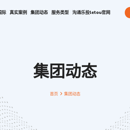
u国际
真实案例
集团动态
服务类型
沟通
乐投letou官网
集团动态
首页
集团动态