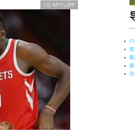
介
真
集
服
沟