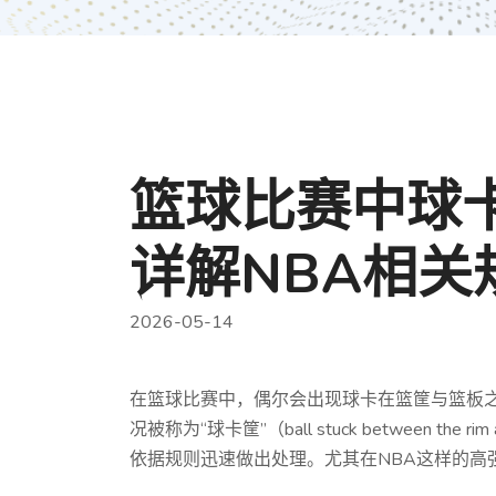
篮球比赛中球
详解NBA相关
2026-05-14
在篮球比赛中，偶尔会出现球卡在篮筐与篮板
况被称为“球卡筐”（ball stuck between th
依据规则迅速做出处理。尤其在NBA这样的高