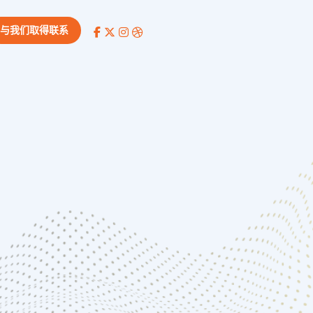
与我们取得联系