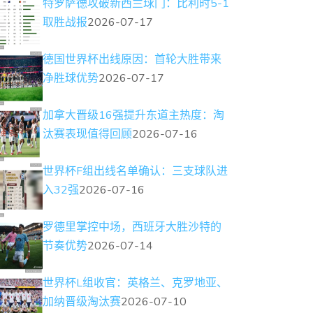
特罗萨德攻破新西兰球门：比利时5-1
取胜战报
2026-07-17
德国世界杯出线原因：首轮大胜带来
净胜球优势
2026-07-17
加拿大晋级16强提升东道主热度：淘
汰赛表现值得回顾
2026-07-16
世界杯F组出线名单确认：三支球队进
入32强
2026-07-16
罗德里掌控中场，西班牙大胜沙特的
节奏优势
2026-07-14
世界杯L组收官：英格兰、克罗地亚、
加纳晋级淘汰赛
2026-07-10