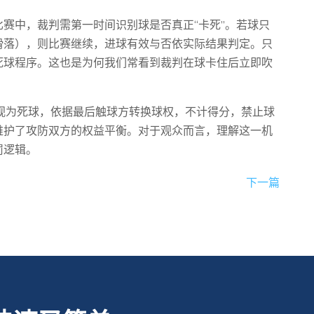
比赛中，裁判需第一时间识别球是否真正“卡死”。若球只
滑落），则比赛继续，进球有效与否依实际结果判定。只
死球程序。这也是为何我们常看到裁判在球卡住后立即吹
视为死球，依据最后触球方转换球权，不计得分，禁止球
维护了攻防双方的权益平衡。对于观众而言，理解这一机
罚逻辑。
下一篇