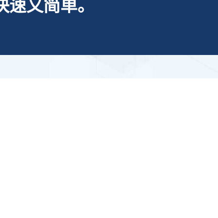
快速又简单。
航
网站地图
介绍
letou国际
真实案例
SiteMap
集团动态
服务类型
沟通
乐投letou官网