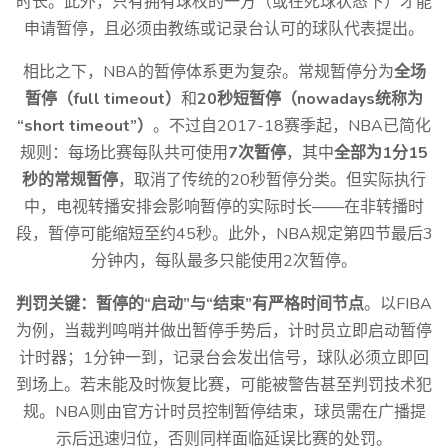
时长。此外，只有拥有球权的一方（或在死球状态下）才能
申请暂停，且必须由教练或记录台认可的球队代表提出。
相比之下，NBA的暂停体系更为复杂。常规暂停分为
全场
暂停（full timeout）
和
20秒短暂停（nowadays统称为
“short timeout”）
。不过自2017-18赛季起，NBA已简化
规则：每场比赛每队共可使用
7次暂停
，其中
全部为1分15
秒的常规暂停
，取消了传统的20秒暂停分类。但实际执行
中，电视转播安排会影响暂停的实际时长——在非转播时
段，暂停可能缩短至约45秒。此外，NBA规定第四节最后3
分钟内，每队最多只能使用2次暂停。
判罚关键：暂停的“启动”与“结束”有严格时间节点
。以FIBA
为例，当裁判鸣哨并做出暂停手势后，计时员立即启动暂停
计时器；1分钟一到，记录台会发出信号，球队必须立即回
到场上。若未能及时恢复比赛，可能被警告甚至判罚技术犯
规。NBA则由官方计时员控制暂停结束，球员需在广播提
示后迅速归位，否则同样面临延误比赛的处罚。