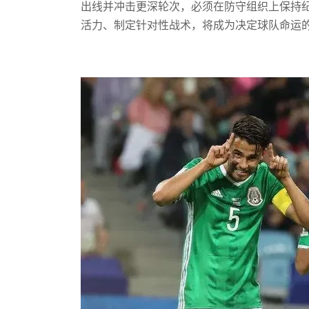
出线并冲击更深轮次，必须在防守组织上保持
活力、制定针对性战术，将成为决定球队命运