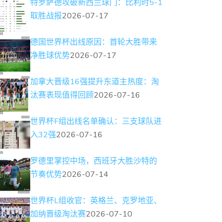
特罗萨德攻破新西兰球门：比利时5-1
取胜战报
2026-07-17
德国世界杯出线原因：首轮大胜带来
净胜球优势
2026-07-17
加拿大晋级16强提升东道主热度：淘
汰赛表现值得回顾
2026-07-16
世界杯F组出线名单确认：三支球队进
入32强
2026-07-16
罗德里掌控中场，西班牙大胜沙特的
节奏优势
2026-07-14
世界杯L组收官：英格兰、克罗地亚、
加纳晋级淘汰赛
2026-07-10