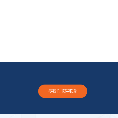
与我们取得联系