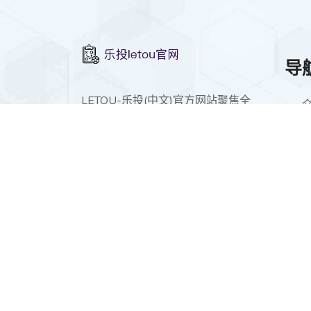
导
LETOU-乐投(中文)官方网站聚焦全
球体育赛事资讯，整合多领域资
源，提供精准的数据支持与专业解
读服务，帮助用户深入了解各类比
赛进程与球队动态，打造集资讯与
互动于一体的综合体育平台。
Copyright © 2026 - 版权所有
LETOU-乐投(