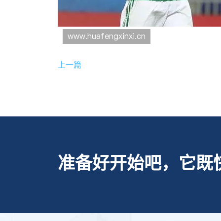
上一篇
准备好开始吧，它既