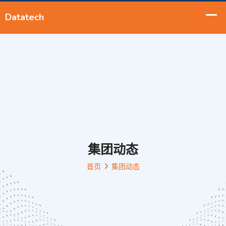
集团动态
首页
集团动态