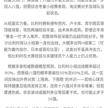
的最大热门，其晋级十六强几乎毫无悬念，而能否更进一步
闯入八强，则需综合考量小组赛表现、淘汰赛对手及球队当
前状态。
从纸面实力看，比利时拥有德布劳内、卢卡库、库尔图瓦等
顶级球星，攻防两端经验丰富，战术体系成熟。即便近年来
“黄金一代”步入尾声，但整体阵容深度仍远超同组对手。预
计比利时将以小组第一身份出线，大概率对阵H组第二（可
能为塞内加尔、日本或哥伦比亚），这类对手虽具冲击力，
但比利时在大赛经验与关键球员个人能力上仍占优势。
根据多家权威数据模型预测，比利时小组出线概率超过
90%，而晋级八强的概率普遍在55%至65%之间。这一区
间反映出外界对其“上限高、下限稳”的共识——若核心球员
保持健康且临场发挥正常，击败十六强对手并非难事；但若
遭遇伤病、状态波动或裁判争议等因素干扰，也可能止步于
16强。