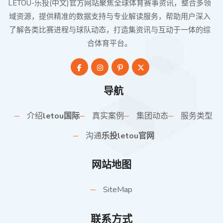
LETOU-乐投(中文)官方网站聚焦全球体育赛事资讯，整合多领
域资源，提供精准的数据支持与专业解读服务，帮助用户深入
了解各类比赛进程与球队动态，打造集资讯与互动于一体的综
合体育平台。
导航
介绍
letou国际
真实案例
集团动态
服务类型
沟通
乐投letou官网
网站地图
SiteMap
联系方式