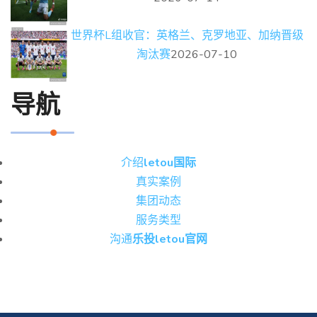
世界杯L组收官：英格兰、克罗地亚、加纳晋级
淘汰赛
2026-07-10
导航
介绍
letou国际
真实案例
集团动态
服务类型
沟通
乐投letou官网