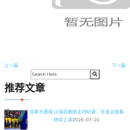
上一篇
下一篇
推荐文章
加拿大晋级16强后刷新主场纪录：东道主故事
继续上演
2026-07-20