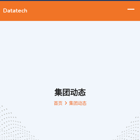
集团动态
首页
集团动态