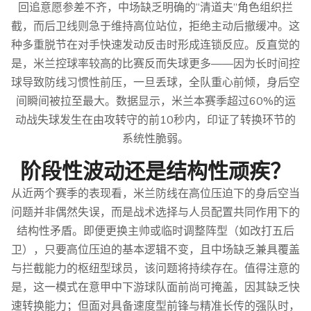
回追意愿参差不齐，中场缺乏明确的“清道夫”角色组织拦
截，而后卫线则急于维持高位站位，拒绝主动后撤缓冲。这
种多重脱节在对手快速发动反击时形成连锁反应。反直觉的
是，米兰控球率较高的比赛反而失球更多——因为长时间控
球导致防线习惯性前压，一旦丢球，全队重心前倾，身后空
间瞬间被拉至最大。数据显示，米兰本赛季超过60%的运
动战失球发生在由攻转守的前10秒内，印证了转换环节的
系统性脆弱。
阶段性波动还是结构性顽疾？
从近两个赛季的表现看，米兰防线在高位压迫下的身后空当
问题并非偶然失误，而是战术选择与人员配置共同作用下的
结构性矛盾。即便更换主帅或临时调整阵型（如改打五后
卫），只要高位压迫的基本逻辑不变，且中场缺乏兼具覆盖
与拦截能力的枢纽型球员，该问题将持续存在。值得注意的
是，这一模式在意甲中下游球队面前尚可掩盖，因其缺乏快
速转换能力；但面对具备速度型前锋与精准长传的强队时，