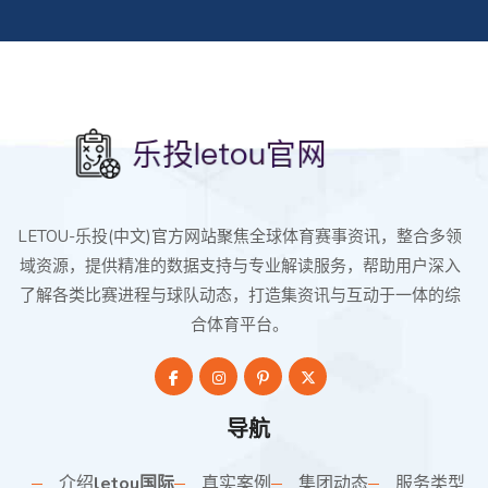
LETOU-乐投(中文)官方网站聚焦全球体育赛事资讯，整合多领
域资源，提供精准的数据支持与专业解读服务，帮助用户深入
了解各类比赛进程与球队动态，打造集资讯与互动于一体的综
合体育平台。
导航
介绍
letou国际
真实案例
集团动态
服务类型