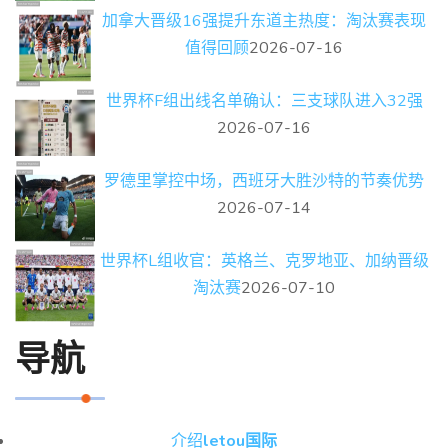
加拿大晋级16强提升东道主热度：淘汰赛表现
值得回顾
2026-07-16
世界杯F组出线名单确认：三支球队进入32强
2026-07-16
罗德里掌控中场，西班牙大胜沙特的节奏优势
2026-07-14
世界杯L组收官：英格兰、克罗地亚、加纳晋级
淘汰赛
2026-07-10
导航
介绍
letou国际